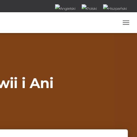
T
O
G
G
L
E
N
A
V
i i Ani
I
G
A
T
I
O
N