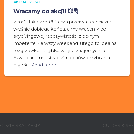
AKTUALNOŚCI
Wracamy do akcji! 💥🪂
Zima? Jaka zima?! Nasza przerwa techniczna
właśnie dobiega końca, a my wracamy do
skydivingowej rzeczywistości z pełnym
impetem! Pierwszy weekend lutego to idealna
rozgrzewka – szybka wizyta znajomych ze
Szwajcarii, mnóstwo uśmiechów, przybijania
piątek i
Read more
GDZIE SKACZEMY
GUIDES & SH