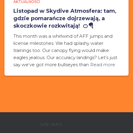
AKTUALNOŚCI
Listopad w Skydive Atmosfera: tam,
gdzie pomarańcze dojrzewają, a
skoczkowie rozkwitają! 🍊🪂
This month was a whirlwind of AFF jumps and
license milestones. We had splashy water
trainings too. Our canopy flying would make
eagles jealous. Our accuracy landings? Let’s just
say we’ve got more bullseyes than
Read more
SITE INFO