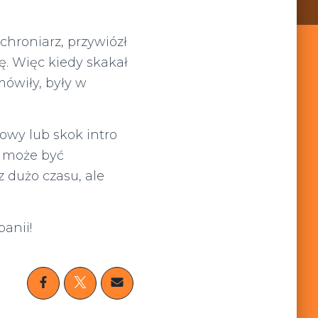
hroniarz, przywiózł
. Więc kiedy skakał
ówiły, były w
owy lub skok intro
m może być
z dużo czasu, ale
panii!