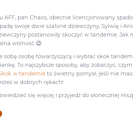
u AFF, pan Chaos, obecnie licencjonowany spadoc
dę swoje dwie szalone dziewczyny, Sylwię i Anię
iewczyny postanowiły skoczyć w tandemie. Jak m
alna wolność 😉
ze sobą osobę towarzyszącą i wybrać skok tandem
iankę. To najszybsze sposoby, aby zobaczyć, czy
Skok w tandemie
to świetny pomysł, jeśli nie mas
Szukaj:
jesteś w dobrych rękach!
owiedzieć się więcej i przyjedź do słonecznej Hisz