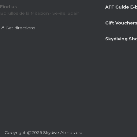
Find us
AFF Guide E-
Bollullos de la Mitación · Seville, Spain
Gift Voucher
📍 Get directions
Skydiving Sh
Copyright @2026 Skydive Atmosfera