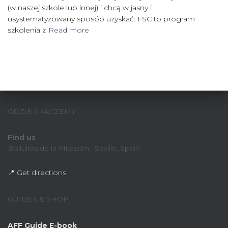
(w naszej szkole lub innej) i chcą w jasny i
usystematyzowany sposób uzyskać: FSC to program
szkolenia z
Read more
GDZIE SKACZEMY
Find us
Bollullos de la Mitación · Seville, Spain
📍 Get directions
GUIDES & SHOP
AFF Guide E-book