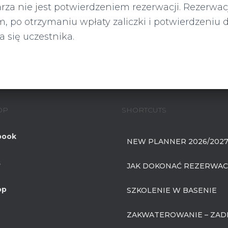
za nie jest potwierdzeniem rezerwacji. Rezerwac
, po otrzymaniu wpłaty zaliczki i potwierdzeniu 
a się uczestnika.
OP
SHORTCUTS
book
NEW PLANNER 2026/2027
s
JAK DOKONAĆ REZERWACJ
op
SZKOLENIE W BASENIE
ZAKWATEROWANIE – ZAD