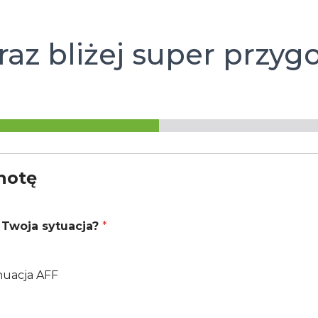
raz bliżej super przygo
hotę
Szukaj:
st Twoja sytuacja?
*
nuacja AFF