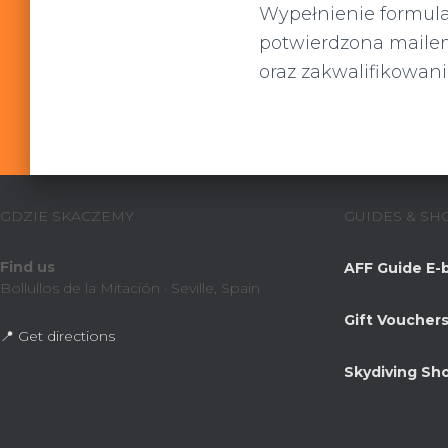
Wypełnienie formular
potwierdzona mailem
oraz zakwalifikowani
GDZIE SKACZEMY
GUIDES & SH
Find us
AFF Guide E-
Bollullos de la Mitación · Seville, Spain
Gift Voucher
📍 Get directions
Skydiving Sh