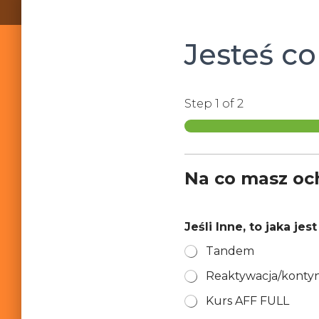
Jesteś co
Step
1
of 2
Na co masz oc
Jeśli Inne, to jaka je
Tandem
Reaktywacja/konty
Kurs AFF FULL