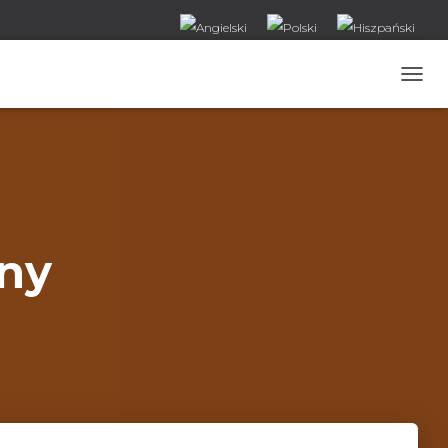
T
O
G
G
L
E
N
A
V
jny
I
G
A
T
I
O
N