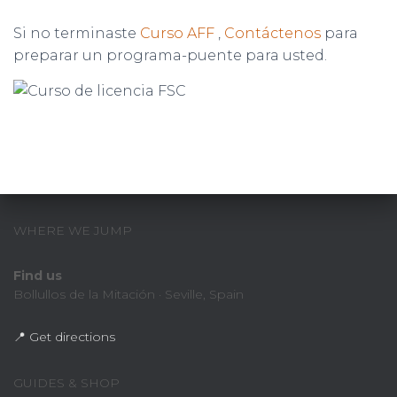
Si no terminaste
Curso AFF
,
Contáctenos
para
preparar un programa-puente para usted.
WHERE WE JUMP
Find us
Bollullos de la Mitación · Seville, Spain
📍 Get directions
GUIDES & SHOP