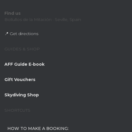
Find us
Bollullos de la Mitación · Seville, Spain
📍 Get directions
GUIDES & SHOP
AFF Guide E-book
Gift Vouchers
Skydiving Shop
SHORTCUTS
HOW TO MAKE A BOOKING: