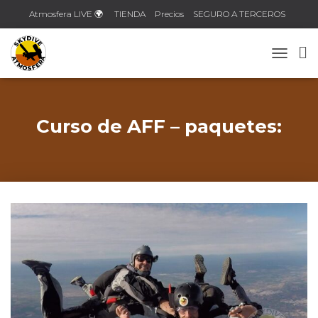
Atmosfera LIVE 🌍
TIENDA
Precios
SEGURO A TERCEROS
Contacto
TOGGLE
Curso de AFF – paquetes: