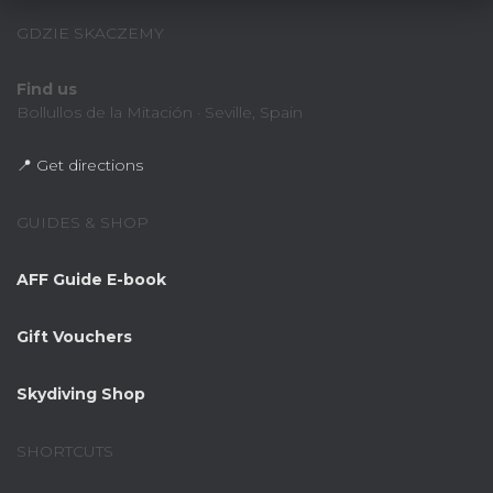
GDZIE SKACZEMY
Find us
Bollullos de la Mitación · Seville, Spain
📍 Get directions
GUIDES & SHOP
AFF Guide E-book
Gift Vouchers
Skydiving Shop
SHORTCUTS