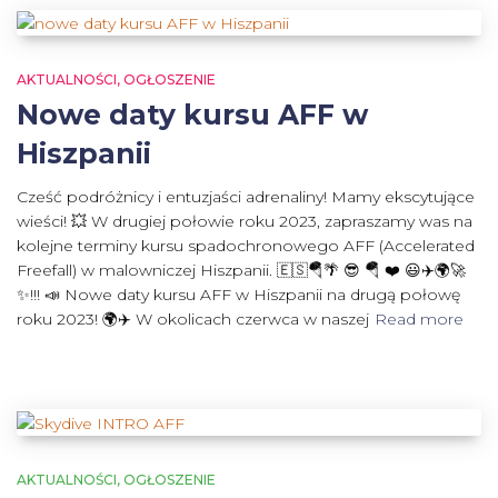
AKTUALNOŚCI
OGŁOSZENIE
Nowe daty kursu AFF w
Hiszpanii
Cześć podróżnicy i entuzjaści adrenaliny! Mamy ekscytujące
wieści! 💥 W drugiej połowie roku 2023, zapraszamy was na
kolejne terminy kursu spadochronowego AFF (Accelerated
Freefall) w malowniczej Hiszpanii. 🇪🇸🪂🌴 😎 🪂 ❤️ 😃✈️🌍🚀
✨!!! 📣 Nowe daty kursu AFF w Hiszpanii na drugą połowę
roku 2023! 🌍✈️ W okolicach czerwca w naszej
Read more
AKTUALNOŚCI
OGŁOSZENIE