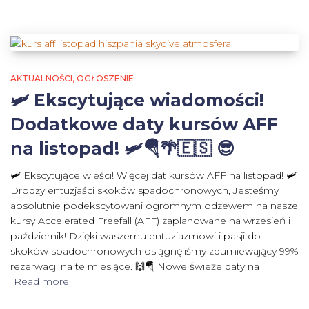
AKTUALNOŚCI
OGŁOSZENIE
🛩️ Ekscytujące wiadomości!
Dodatkowe daty kursów AFF
na listopad! 🛩️🪂🌴🇪🇸 😎
🛩️ Ekscytujące wieści! Więcej dat kursów AFF na listopad! 🛩️
Drodzy entuzjaści skoków spadochronowych, Jesteśmy
absolutnie podekscytowani ogromnym odzewem na nasze
kursy Accelerated Freefall (AFF) zaplanowane na wrzesień i
październik! Dzięki waszemu entuzjazmowi i pasji do
skoków spadochronowych osiągnęliśmy zdumiewający 99%
rezerwacji na te miesiące. 🙌🪂 Nowe świeże daty na
Read more