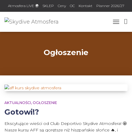
Atmosfera LIVE 🌍
SKLEP
Ceny
OC
Kontakt
Planner 2026/27
TOGGLE
Ogłoszenie
AKTUALNOŚCI
OGŁOSZENIE
Gotowi!?
Ekscytujące wieści od Club Deportivo Skydive Atmosfera! 🤩
Nasze kursy AFF są gorętsze niż hiszpańskie słońce 🔥, i