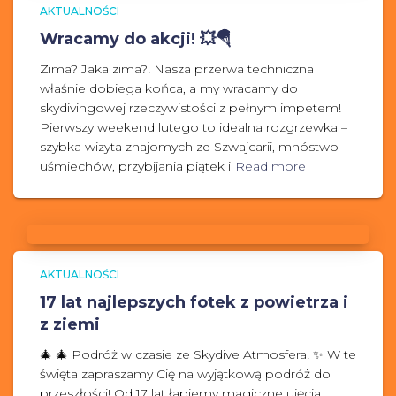
AKTUALNOŚCI
Wracamy do akcji! 💥🪂
Zima? Jaka zima?! Nasza przerwa techniczna
właśnie dobiega końca, a my wracamy do
skydivingowej rzeczywistości z pełnym impetem!
Pierwszy weekend lutego to idealna rozgrzewka –
szybka wizyta znajomych ze Szwajcarii, mnóstwo
uśmiechów, przybijania piątek i
Read more
AKTUALNOŚCI
17 lat najlepszych fotek z powietrza i
z ziemi
🎄 🎄 Podróż w czasie ze Skydive Atmosfera! ✨ W te
święta zapraszamy Cię na wyjątkową podróż do
przeszłości! Od 17 lat łapiemy magiczne ujęcia,