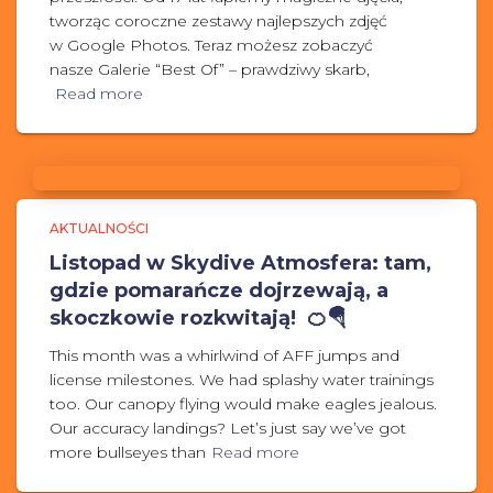
tworząc coroczne zestawy najlepszych zdjęć
w Google Photos. Teraz możesz zobaczyć
nasze Galerie “Best Of” – prawdziwy skarb,
Read more
AKTUALNOŚCI
Listopad w Skydive Atmosfera: tam,
gdzie pomarańcze dojrzewają, a
skoczkowie rozkwitają! 🍊🪂
This month was a whirlwind of AFF jumps and
license milestones. We had splashy water trainings
too. Our canopy flying would make eagles jealous.
Our accuracy landings? Let’s just say we’ve got
more bullseyes than
Read more