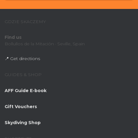
GDZIE SKACZEMY
Find us
Bollullos de la Mitación · Seville, Spain
📍 Get directions
GUIDES & SHOP
AFF Guide E-book
Gift Vouchers
Skydiving Shop