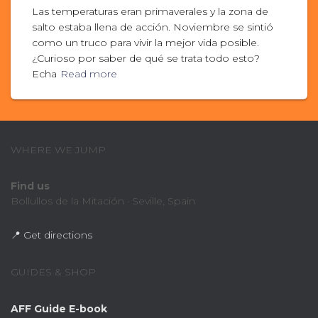
Las temperaturas eran primaverales y la zona de
salto estaba llena de acción. Noviembre se sintió
como un truco para vivir la mejor vida posible.
¿Curioso por saber de qué se trata todo esto?
Echa
Read more
WHERE WE JUMP
Find us
Bollullos de la Mitación · Seville, Spain
📍 Get directions
GUIDES & SHOP
AFF Guide E-book