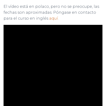
El vídeo está en polaco, pero no se preocupe, las
fechas son aproximadas. Póngase en contacto
para el curso en inglés
aquí
.