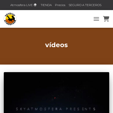
Atmosfera LIVE 🌍
TIENDA
Precios
SEGURO A TERCEROS
Contacto
TOGGLE N
vídeos