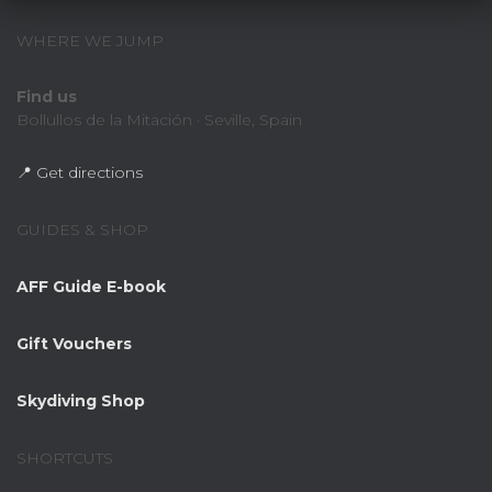
WHERE WE JUMP
Find us
Bollullos de la Mitación · Seville, Spain
📍 Get directions
GUIDES & SHOP
AFF Guide E-book
Gift Vouchers
Skydiving Shop
SHORTCUTS