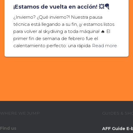
¡Estamos de vuelta en acción! 💥🪂
¿Invierno? ¿Qué invierno?! Nuestra pausa
técnica está llegando a su fin, ¡y estamos listos
para volver al skydiving a toda máquina! 🔥 El
primer fin de semana de febrero fue el
calentamiento perfecto: una rápida
Read more
WHERE WE JUMP
GUIDES & SH
Find us
AFF Guide E-