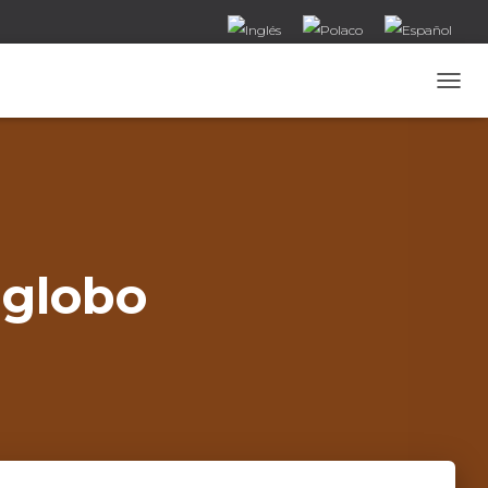
T
O
G
G
L
E
N
A
V
 globo
I
G
A
T
I
O
N