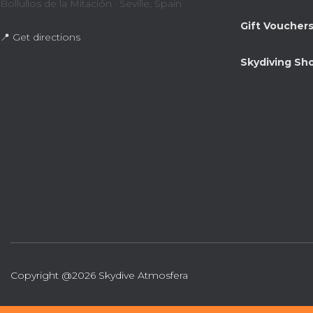
Bollullos de la Mitación · Seville, Spain
Gift Voucher
📍 Get directions
Skydiving Sh
Copyright @2026 Skydive Atmosfera