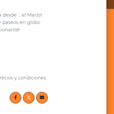
a desde … el Marzo!
 y paseos en globo
sionante!
recios y condiciones.