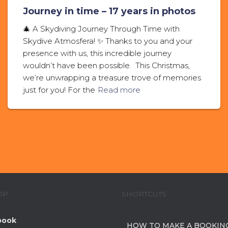
Journey in time – 17 years in photos
🎄 A Skydiving Journey Through Time with
Skydive Atmosfera! ✨ Thanks to you and your
presence with us, this incredible journey
wouldn’t have been possible. This Christmas,
we’re unwrapping a treasure trove of memories
just for you! For the
Read more
OP
SHORTCUTS
book
HOW TO MAKE A BOOKING