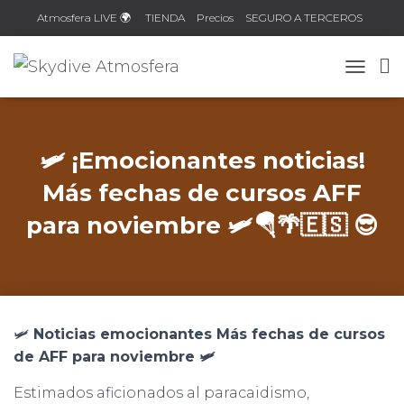
Atmosfera LIVE 🌍
TIENDA
Precios
SEGURO A TERCEROS
Contacto
TOGGLE
🛩️ ¡Emocionantes noticias!
Más fechas de cursos AFF
para noviembre 🛩️🪂🌴🇪🇸 😎
🛩️
Noticias emocionantes Más fechas de cursos
de AFF para noviembre 🛩️
Estimados aficionados al paracaidismo,