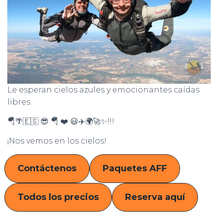
Le esperan cielos azules y emocionantes caídas
libres.
🪂🌴🇪🇸 😎 🪂 ❤️ 😃✈️🌍🚀✨!!!
¡Nos vemos en los cielos!
Contáctenos
Paquetes AFF
Todos los precios
Reserva aquí