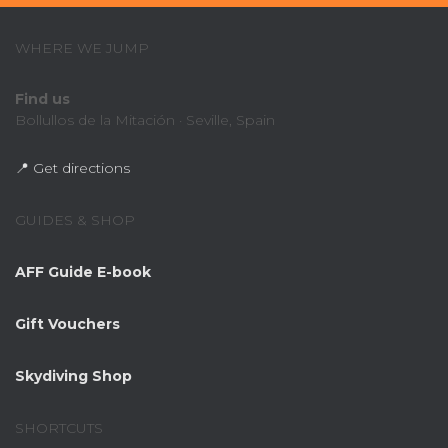
WHERE WE JUMP
Find us
Bollullos de la Mitación · Seville, Spain
📍 Get directions
GUIDES & SHOP
AFF Guide E-book
Gift Vouchers
Skydiving Shop
SHORTCUTS